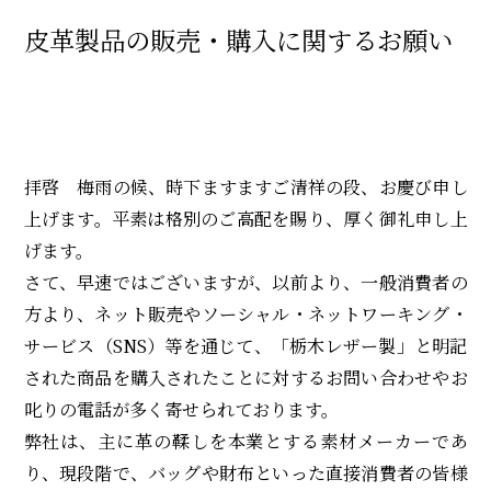
ENVIRONMENT
皮革製品の販売・購入に関するお願い
Q&A
LINK
COMPANY
拝啓 梅雨の候、時下ますますご清祥の段、お慶び申し
上げます。平素は格別のご高配を賜り、厚く御礼申し上
げます。
RECRUIT
さて、早速ではございますが、以前より、一般消費者の
方より、ネット販売やソーシャル・ネットワーキング・
nogake
サービス（SNS）等を通じて、「栃木レザー製」と明記
された商品を購入されたことに対するお問い合わせやお
CONTACT
叱りの電話が多く寄せられております。
弊社は、主に革の鞣しを本業とする素材メーカーであ
り、現段階で、バッグや財布といった直接消費者の皆様