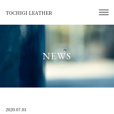
TOCHIGI LEATHER
TOP
NEWS
COLUMN
NEWS
WORKS
PROCESS
LEATHER
2020.07.01